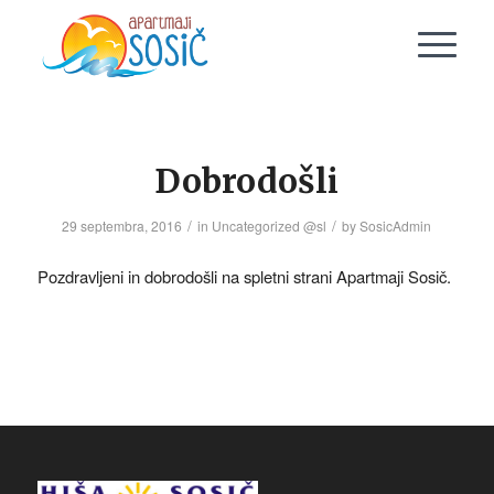
Dobrodošli
/
/
29 septembra, 2016
in
Uncategorized @sl
by
SosicAdmin
Pozdravljeni in dobrodošli na spletni strani Apartmaji Sosič.