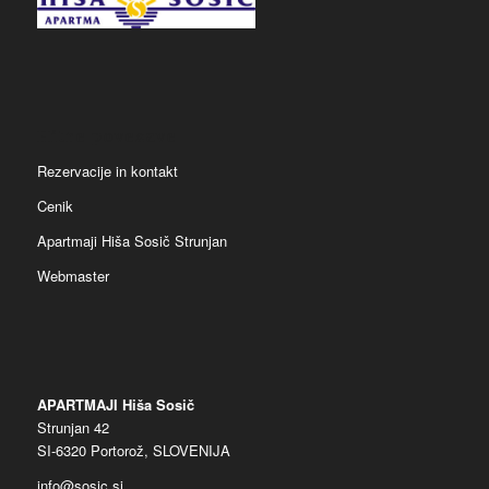
Hitre povezave
Rezervacije in kontakt
Cenik
Apartmaji Hiša Sosič Strunjan
Webmaster
APARTMAJI Hiša Sosič
Strunjan 42
SI-6320 Portorož, SLOVENIJA
info@sosic.si